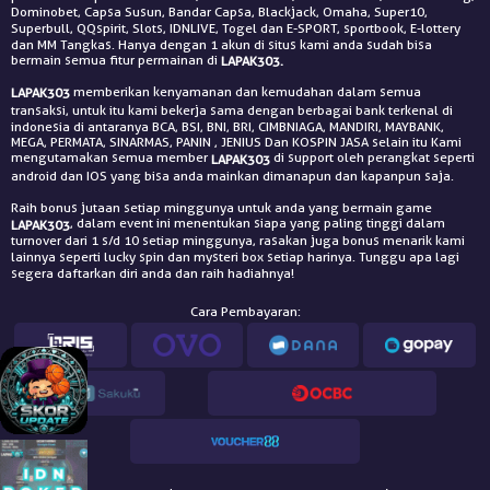
Dominobet, Capsa Susun, Bandar Capsa, Blackjack, Omaha, Super10,
Superbull, QQspirit, Slots, IDNLIVE, Togel dan E-SPORT, sportbook, E-lottery
© Copyright 2026 lapak303pro.org - All right reserved | 18+
dan MM Tangkas. Hanya dengan 1 akun di situs kami anda sudah bisa
bermain semua fitur permainan di
LAPAK303.
memberikan kenyamanan dan kemudahan dalam semua
LAPAK303
transaksi, untuk itu kami bekerja sama dengan berbagai bank terkenal di
indonesia di antaranya BCA, BSI, BNI, BRI, CIMBNIAGA, MANDIRI, MAYBANK,
MEGA, PERMATA, SINARMAS, PANIN , JENIUS Dan KOSPIN JASA selain itu Kami
mengutamakan semua member
di support oleh perangkat seperti
LAPAK303
android dan IOS yang bisa anda mainkan dimanapun dan kapanpun saja.
Raih bonus jutaan setiap minggunya untuk anda yang bermain game
, dalam event ini menentukan siapa yang paling tinggi dalam
LAPAK303
turnover dari 1 s/d 10 setiap minggunya, rasakan juga bonus menarik kami
lainnya seperti lucky spin dan mysteri box setiap harinya. Tunggu apa lagi
segera daftarkan diri anda dan raih hadiahnya!
Cara Pembayaran: