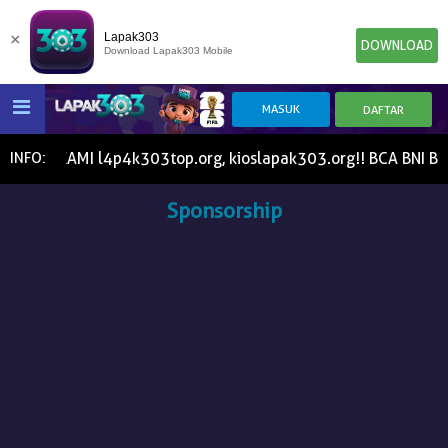
×
Lapak303
DOWNLOAD
Download Lapak303 Mobile
HOME
 RESMI KAMI l4p4k303top.org, kioslapak303.org!! BCA BNI
INFO:
Sponsorship
POKER
SLOT GAME
IDN E-LOTTERY
NEW
NEW
SPORTBOOK
LIVE CASINO
IDNLIVE
NEW
TOGEL
ESPORTS
ARCADE
NEW
NEW
NEW
TEMBAK IKAN
IDNRAFFLE
IDNTRADE