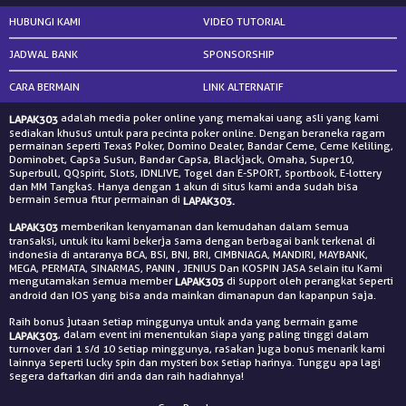
HUBUNGI KAMI
VIDEO TUTORIAL
© Copyright 2026 lapak303pro.org - All right reserved | 18+
JADWAL BANK
SPONSORSHIP
CARA BERMAIN
LINK ALTERNATIF
adalah media poker online yang memakai uang asli yang kami
LAPAK303
sediakan khusus untuk para pecinta poker online. Dengan beraneka ragam
permainan seperti Texas Poker, Domino Dealer, Bandar Ceme, Ceme Keliling,
Dominobet, Capsa Susun, Bandar Capsa, Blackjack, Omaha, Super10,
Superbull, QQspirit, Slots, IDNLIVE, Togel dan E-SPORT, sportbook, E-lottery
dan MM Tangkas. Hanya dengan 1 akun di situs kami anda sudah bisa
bermain semua fitur permainan di
LAPAK303.
memberikan kenyamanan dan kemudahan dalam semua
LAPAK303
transaksi, untuk itu kami bekerja sama dengan berbagai bank terkenal di
indonesia di antaranya BCA, BSI, BNI, BRI, CIMBNIAGA, MANDIRI, MAYBANK,
MEGA, PERMATA, SINARMAS, PANIN , JENIUS Dan KOSPIN JASA selain itu Kami
mengutamakan semua member
di support oleh perangkat seperti
LAPAK303
android dan IOS yang bisa anda mainkan dimanapun dan kapanpun saja.
Raih bonus jutaan setiap minggunya untuk anda yang bermain game
, dalam event ini menentukan siapa yang paling tinggi dalam
LAPAK303
turnover dari 1 s/d 10 setiap minggunya, rasakan juga bonus menarik kami
lainnya seperti lucky spin dan mysteri box setiap harinya. Tunggu apa lagi
segera daftarkan diri anda dan raih hadiahnya!