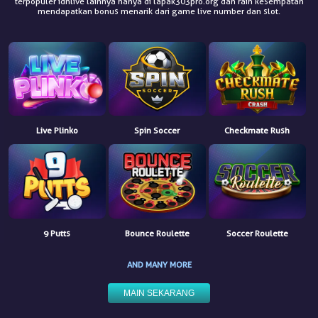
terpopuler idnlive lainnya hanya di lapak303pro.org dan raih kesempatan
mendapatkan bonus menarik dari game live number dan slot.
NEW
TANGKAS
RTP
DEPOSIT
WITHDRAW
Live Plinko
Spin Soccer
Checkmate Rush
PROMOSI
DOWNLOAD APLIKASI
REFERRAL
9 Putts
Bounce Roulette
Soccer Roulette
JACKPOT
AND MANY MORE
VIP MEMBER
MAIN SEKARANG
HUBUNGI KAMI